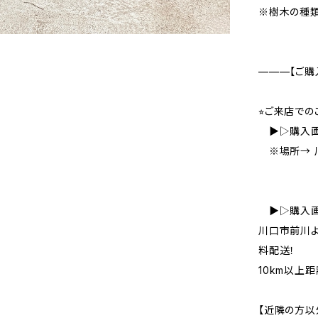
※樹木の種類
———【ご購
⭐︎ご来店で
▶︎▷購入
※場所→ 
▶︎▷購入
川口市前川よ
料配送！
10km以上
【近隣の方以