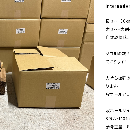
Internatio
長さ・・・30c
太さ・・・大割
自然乾燥1
ソロ用の焚き
ております！
火持ち抜群の
ります。
段ボールいっ
段ボールサ
3辺合計10
参考重量 8k