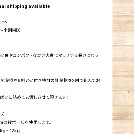
nal shipping available
m±5
〜小割MIX
年
火台やコンパクトな焚き火台にマッチする長さとなっ
広葉樹を8割と火付き抜群の針葉樹を2割で組んでお
ぱいに詰めてお渡しさせて頂きます！
イズ
1cmの段ボールを使用します。
g〜12kg